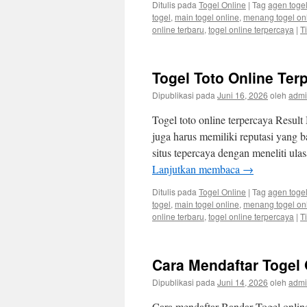
Ditulis pada
Togel Online
|
Tag
agen toge
togel
,
main togel online
,
menang togel on
online terbaru
,
togel online terpercaya
|
T
Togel Toto Online Ter
Dipublikasi pada
Juni 16, 2026
oleh
adm
Togel toto online terpercaya Resu
juga harus memiliki reputasi yang
situs tepercaya dengan meneliti u
Lanjutkan membaca
→
Ditulis pada
Togel Online
|
Tag
agen toge
togel
,
main togel online
,
menang togel on
online terbaru
,
togel online terpercaya
|
T
Cara Mendaftar Togel 
Dipublikasi pada
Juni 14, 2026
oleh
adm
Cara mendaftar Bandar Togel onlin