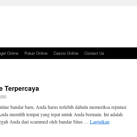
gel Online
Poker Online
Casino Online
Contact Us
ne Terpercaya
dmin
line bandar baru, Anda harus terlebih dahulu memeriksa reputasi
 Anda memilih tempat yang tepat untuk Anda bermain. Ini adalah
cegah Anda dari scammed oleh bandar Situs …
Lanjutkan