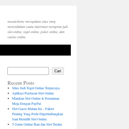
mustacheinc merupakan situs yang
menyediakan suatu informasi mengenai judi
slot online, togel online, poker online, dan
casino online
Cari
Recent Posts
Situs Judi Togel Online Terpercaya
Aplikasi Peretasan Slot Online
Mainkan Slot Online & Permainan
Meja Dengan PayPal
Slot Gacor Malam Ini – Faktor
Penting Yang Perlu Dipertimbangkan
Saat Memilih Slot Online
5 Game Online Ikan dan Slot Teratas