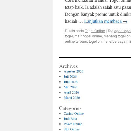
tetap baik. Ia adalah salah satu pa
Dengan banyak promo untuk dinikmat
hadiah …
Lanjutkan membaca
→
Ditulis pada
Togel Online
|
Tag
agen toge
togel
,
main togel online
,
menang togel on
online terbaru
,
togel online terpercaya
|
T
Archives
Agustus 2026
Juli 2026
Juni 2026
Mei 2026
April 2026
Maret 2026
Categories
Casino Online
Judi Bola
Poker Online
Slot Online