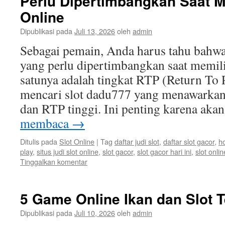
Perlu Dipertimbangkan Saat M
Online
Dipublikasi pada
Juli 13, 2026
oleh
admin
Sebagai pemain, Anda harus tahu bahwa
yang perlu dipertimbangkan saat memili
satunya adalah tingkat RTP (Return To 
mencari slot dadu777 yang menawarka
dan RTP tinggi. Ini penting karena ak
membaca
→
Ditulis pada
Slot Online
|
Tag
daftar judi slot
,
daftar slot gacor
,
h
play
,
situs judi slot online
,
slot gacor
,
slot gacor hari ini
,
slot onlin
Tinggalkan komentar
5 Game Online Ikan dan Slot T
Dipublikasi pada
Juli 10, 2026
oleh
admin