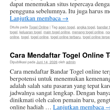
dapat menemukan situs tepercaya dengan
pengguna sebelumnya. Itu juga harus
Lanjutkan membaca
→
Ditulis pada
Togel Online
|
Tag
agen togel
,
angka togel
,
bandar 
togel
,
keluaran togel
,
main togel online
,
menang togel online
,
no
online
,
togel
,
togel online
,
togel online terbaru
,
togel online terp
Cara Mendaftar Togel Online 
Dipublikasi pada
Juni 14, 2026
oleh
admin
Cara mendaftar Bandar Togel online ter
berpotensi untuk menemukan kemenanga
adalah salah satu pasaran yang tepat k
jadwalnya sangat lengkap. Dengan ban
dinikmati oleh calon pemain baru, gengt
online hadiah …
Lanjutkan membaca