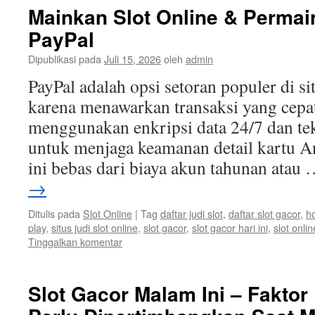
Mainkan Slot Online & Perma
PayPal
Dipublikasi pada
Juli 15, 2026
oleh
admin
PayPal adalah opsi setoran populer di s
karena menawarkan transaksi yang cepat
menggunakan enkripsi data 24/7 dan te
untuk menjaga keamanan detail kartu And
ini bebas dari biaya akun tahunan atau
→
Ditulis pada
Slot Online
|
Tag
daftar judi slot
,
daftar slot gacor
,
h
play
,
situs judi slot online
,
slot gacor
,
slot gacor hari ini
,
slot onlin
Tinggalkan komentar
Slot Gacor Malam Ini – Faktor