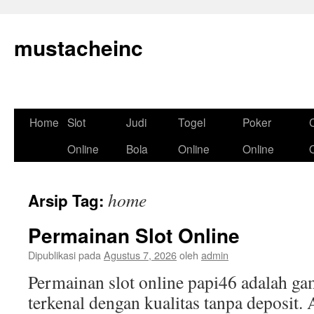
Langsung
ke
mustacheinc
isi
Home
Slot
Judi
Togel
Poker
Online
Bola
Online
Online
home
Arsip Tag:
Permainan Slot Online
Dipublikasi pada
Agustus 7, 2026
oleh
admin
Permainan slot online papi46 adalah gam
terkenal dengan kualitas tanpa deposit. 