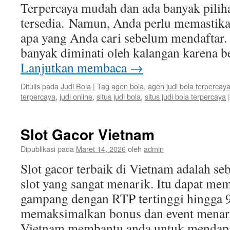
Terpercaya mudah dan ada banyak pilih
tersedia. Namun, Anda perlu memastik
apa yang Anda cari sebelum mendaftar. 
banyak diminati oleh kalangan karena 
Lanjutkan membaca
→
Ditulis pada
Judi Bola
|
Tag
agen bola
,
agen judi bola terpercay
terpercaya
,
judi online
,
situs judi bola
,
situs judi bola terpercaya
|
Slot Gacor Vietnam
Dipublikasi pada
Maret 14, 2026
oleh
admin
Slot gacor terbaik di Vietnam adalah s
slot yang sangat menarik. Itu dapat m
gampang dengan RTP tertinggi hingga 
memaksimalkan bonus dan event menari
Vietnam membantu anda untuk mendap