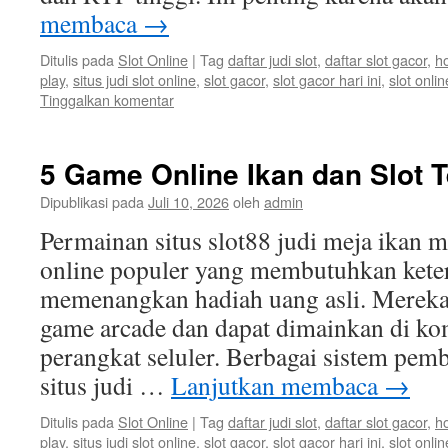
membaca
→
Ditulis pada
Slot Online
|
Tag
daftar judi slot
,
daftar slot gacor
,
h
play
,
situs judi slot online
,
slot gacor
,
slot gacor hari ini
,
slot onlin
Tinggalkan komentar
5 Game Online Ikan dan Slot T
Dipublikasi pada
Juli 10, 2026
oleh
admin
Permainan situs slot88 judi meja ikan
online populer yang membutuhkan kete
memenangkan hadiah uang asli. Mereka
game arcade dan dapat dimainkan di ko
perangkat seluler. Berbagai sistem pemb
situs judi …
Lanjutkan membaca
→
Ditulis pada
Slot Online
|
Tag
daftar judi slot
,
daftar slot gacor
,
h
play
,
situs judi slot online
,
slot gacor
,
slot gacor hari ini
,
slot onlin